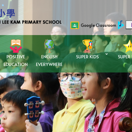
Google Classroom
POSITIVE
ENGLISH
SUPER KIDS
SUPER
EDUCATION
EVERYWHERE