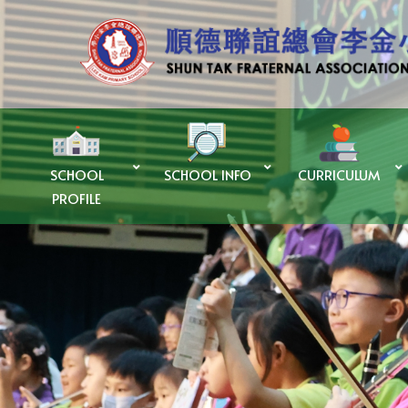
SCHOOL
SCHOOL INFO
CURRICULUM
PROFILE
優質教育基金Quality Education Fund – 「SUPER+ AI LAB計劃」