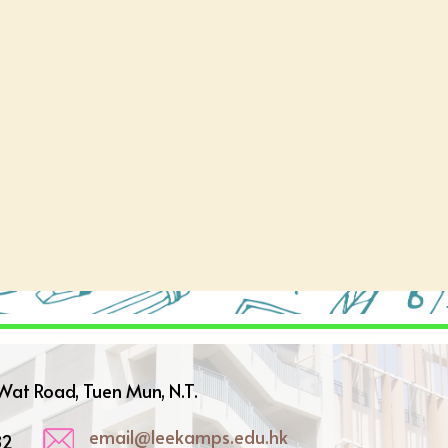
oad, Tuen Mun, N.T.
email@leekamps.edu.hk
82