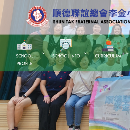
SCHOOL
SCHOOL INFO
CURRICULUM
PROFILE
優質教育基金Quality Education Fund – 「SUPER+ AI LAB計劃」