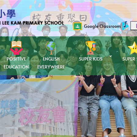
Google Classroom
POSITIVE
ENGLISH
SUPER KIDS
SUPER
EDUCATION
EVERYWHERE