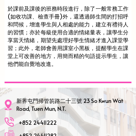
於課前及課後的班務時段進行，除了一般常務工作
(如收功課、檢查手冊)外，還透過師生間的打招呼
和問候，增進學生與人相處的能力，建立有禮待人
的習慣；亦於每級使用合適的情緒量表，讓學生分
享當天情緒，期望先處理好學生情緒才進入課堂學
習；此外，老師會善用課室小黑板，提醒學生在課
堂上可改善的地方，用簡而精的句語提示學生，讓
他們能自覺地改進。
新界屯門掃管笏路二十三號 23 So Kwun Wat
Road, Tuen Mun, N.T.
+852 24411222
+852 24411282