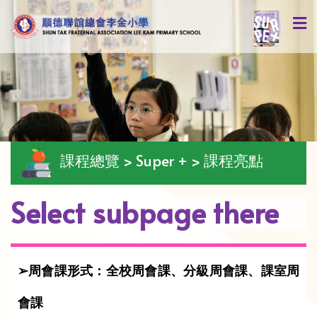
課程總覽 > Super + > 課程亮點
Select subpage there
➢周會課形式：全校周會課、分級周會課、課室周
會課