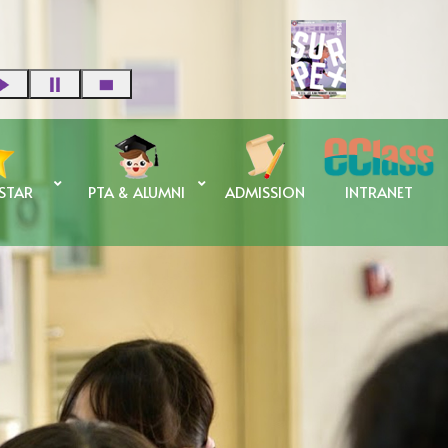
 STAR
PTA & ALUMNI
ADMISSION
INTRANET
蘇碧婷校長 傑出校友獎學金
申請傑出校友獎學金