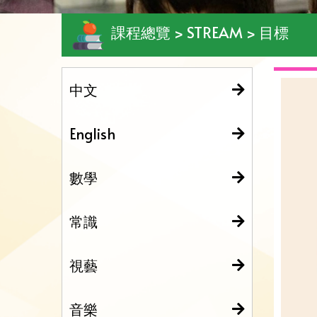
課程總覽 > STREAM > 目標
中文
English
數學
常識
視藝
音樂