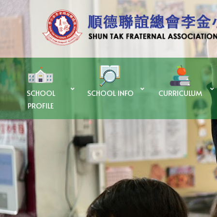
SCHOOL
SCHOOL INFO
CURRICULUM
PROFILE
優質教育基金Quality Education Fund – 「SUPER+ AI LAB計劃」