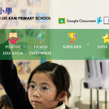
Google Classroom
POSITIVE
ENGLISH
SUPER KIDS
SUPER
EDUCATION
EVERYWHERE