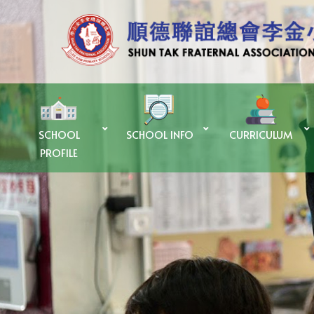
SCHOOL
SCHOOL INFO
CURRICULUM
PROFILE
優質教育基金Quality Education Fund – 「SUPER+ AI LAB計劃」