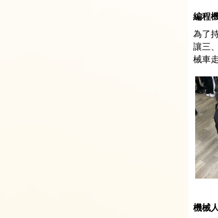
編程機
為了持
讓三、
械車
機械人(