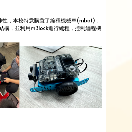
性，本校特意購置了編程機械車(mbot)，
結構，並利用mBlock進行編程，控制編程機