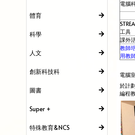
電腦
體育
STR
工具
科學
課外
教師
人文
用教
創新科技科
電腦室改
於計劃
圖書
編程教
Super +
特殊教育&NCS