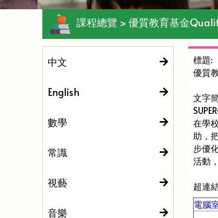
課程總覽 > 優質教育基金Quality E
標題:
中文
優質教育
English
文字簡
SUP
數學
在學
助，把
步優
常識
活動，
視藝
超連
電腦室改
音樂