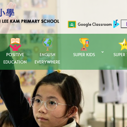
Google Classroom
POSITIVE
ENGLISH
SUPER KIDS
SUPER
EDUCATION
EVERYWHERE