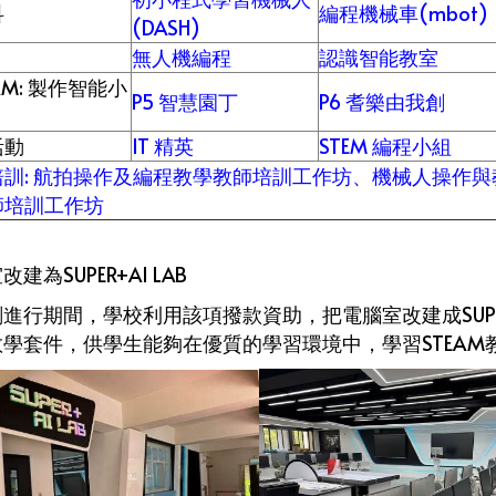
科
編程機械車(mbot)
(DASH)
無人機編程
認識智能教室
EAM: 製作智能小
P5 智慧園丁
P6 耆樂由我創
活動
IT 精英
STEM 編程小組
培訓: 航拍操作及編程教學教師培訓工作坊、機械人操作與
師培訓工作坊
建為SUPER+AI LAB
進行期間，學校利用該項撥款資助，把電腦室改建成SUPER
學套件，供學生能夠在優質的學習環境中，學習STEAM