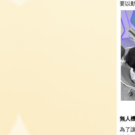
要以
無人
為了