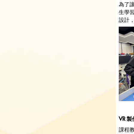
為了讓
生學
設計
VR
製作
課程教