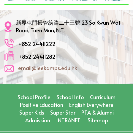
新界屯門掃管笏路二十三號 23 So Kwun Wat
Road, Tuen Mun, N.T.
+852 24411222
+852 24411282
email@leekamps.edu.hk
School Profile
School Info
Curriculum
Positive Education
English Everywhere
Super Kids
Super Star
PTA & Alumni
Admission
INTRANET
Sitemap