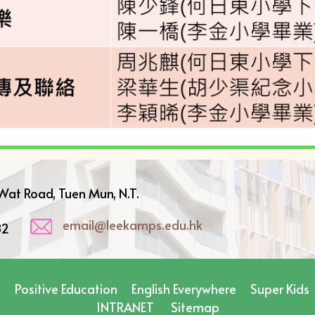
oad, Tuen Mun, N.T.
email@leekamps.edu.hk
82
m
Positive Education
English Everywhere
Super Kids
INTRANET
Sitemap