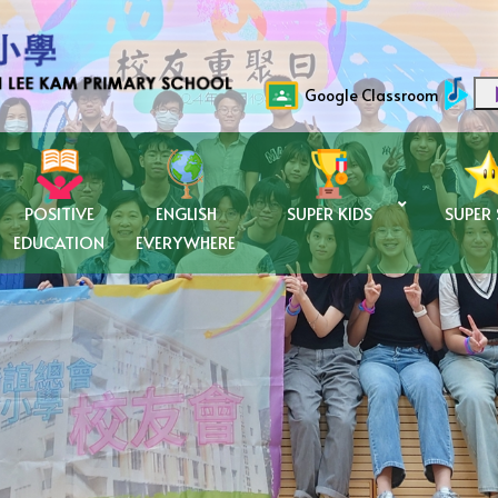
Google Classroom
POSITIVE
ENGLISH
SUPER KIDS
SUPER
EDUCATION
EVERYWHERE