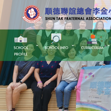
SCHOOL
SCHOOL INFO
CURRICULUM
PROFILE
優質教育基金Quality Education Fund – 「SUPER+ AI LAB計劃」