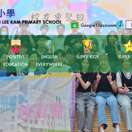
Google Classroom
POSITIVE
ENGLISH
SUPER KIDS
SUPER
EDUCATION
EVERYWHERE