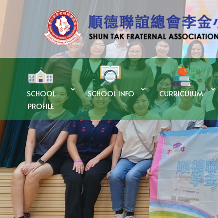
SCHOOL
SCHOOL INFO
CURRICULUM
PROFILE
優質教育基金Quality Education Fund – 「SUPER+ AI LAB計劃」