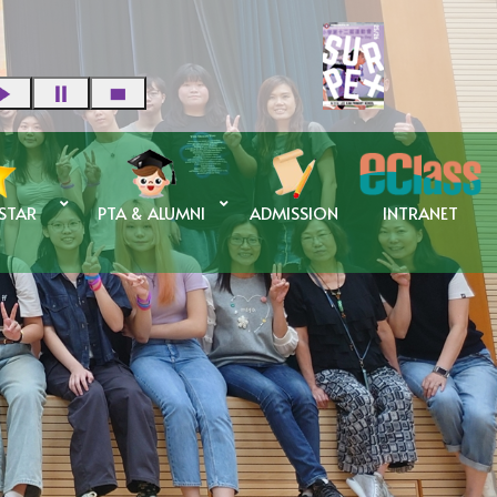
 STAR
PTA & ALUMNI
ADMISSION
INTRANET
蘇碧婷校長 傑出校友獎學金
申請傑出校友獎學金