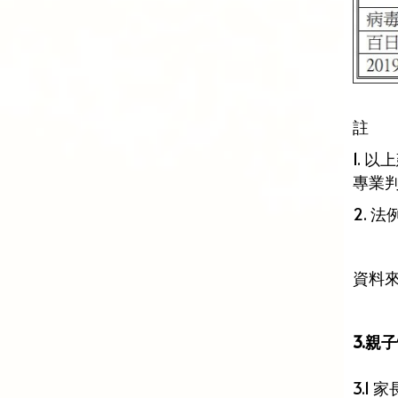
註
1.
專業
2. 
資料
3.親子
3.1