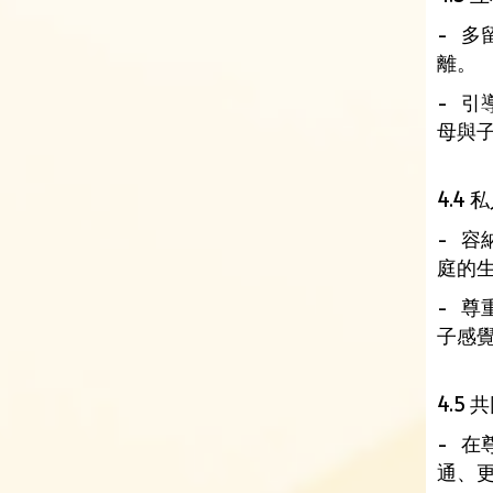
- 
離。
- 
母與
4.4
- 
庭的
- 
子感
4.5
- 
通、