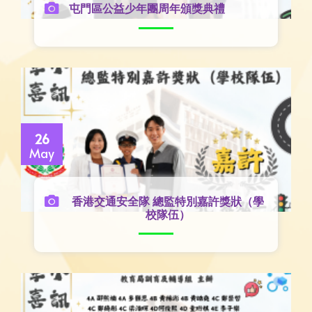
屯門區公益少年團周年頒獎典禮
26
May
香港交通安全隊 總監特別嘉許獎狀（學
校隊伍）